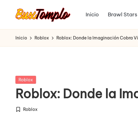
Inicio
Brawl Stars
Saltar
B
al
Pagina
contenido
Oficial
u
Inicio
Roblox
Roblox: Donde la Imaginación Cobra V
x
T
o
Publicada
Roblox
en
Roblox: Donde la Im
m
pl
Roblox
Publicada
o
en